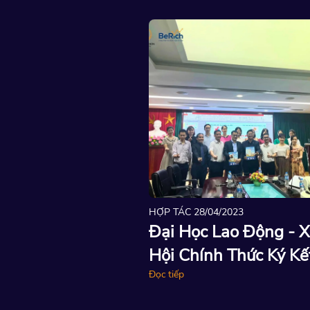
HỢP TÁC
28/04/2023
SỰ KIỆN
13/04
Đại Học Lao Động - Xã
Học Sin
Hội Chính Thức Ký Kết
Minh Ch
Hợp Tác Với Công Ty Cổ
Đọc tiếp
Khai Mở 
Đọc tiếp
Phần Bliss Education
Cùng Cờ