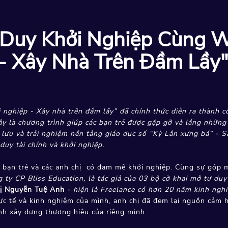
Duy Khởi Nghiệp Cùng 
 - Xây Nhà Trên Đầm Lầy
ghiệp - Xây nhà trên đầm lầy” đã chính thức diễn ra thành cô
y là chương trình giúp các bạn trẻ được gặp gỡ và lắng những 
 lưu và trải nghiệm nền tảng giáo dục số “Kỳ Lân xưng bá” -
duy tài chính và khởi nghiệp.
c bạn trẻ và các anh chị có đam mê khởi nghiệp. Cùng sự góp
ty CP Bliss Education, là tác giả của 03 bộ cờ khai mở tư duy
ị Nguyễn Tuệ Anh
- hiện là Freelance có hơn 20 năm kinh nghi
hực tế và kinh nghiệm của mình, anh chị đã đem lại nguồn cảm 
ình xây dựng thương hiệu của riêng mình.