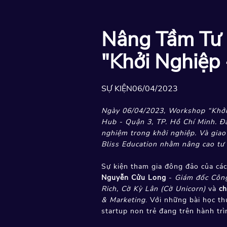
Nâng Tầm Tư 
"Khởi Nghiệp
SỰ KIỆN
06/04/2023
Ngày 06/04/2023, Workshop “Khởi n
Hub - Quận 3, TP. Hồ Chí Minh. Đâ
nghiệm trong khởi nghiệp. Và giao
Bliss Education nhằm nâng cao tư 
Sự kiện tham gia đông đảo của cá
Nguyễn Cửu Long
-
Giám đốc Công 
Rich, Cờ Kỳ Lân (Cờ Unicorn)
và
ch
& Marketing
. Với những bài học t
startup non trẻ đang trên hành tr