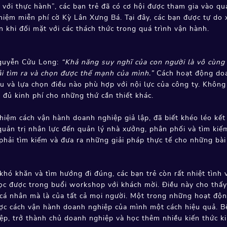
với thực hành”, các bạn trẻ đã có cơ hội được tham gia vào qu
ghiệm miễn phí cờ Kỳ Lân Xưng Bá. Tại đây, các bạn được tự d
 khi đối mặt với các thách thức trong quá trình vận hành.
Nguyễn Cửu Long:
“Khả năng suy nghĩ của con người là vô cùng 
ải tìm ra và chọn được thế mạnh của mình.”
Cách hoạt động doan
 và lựa chọn điều nào phù hợp với nội lực của công ty. Không 
 đủ kinh phí cho những thứ cần thiết khác.
nghiệm cách vận hành doanh nghiệp giả lập, đã biết khéo léo kế
, quản trị nhân lực đến quản lý nhà xưởng, phân phối và tìm kiế
ải tìm kiếm và đưa ra những giải pháp thực tế cho những bài 
hó khăn và tìm hướng đi đúng, các bạn trẻ còn rất nhiệt tình 
ọc được trong buổi workshop với khách mời. Điều này cho thấy
i cá nhân mà là của tất cả mọi người. Một trong những hoạt độn
ược cách vận hành doanh nghiệp của mình một cách hiệu quả. Bê
ệp, trở thành chủ doanh nghiệp và học thêm nhiều kiến thức k