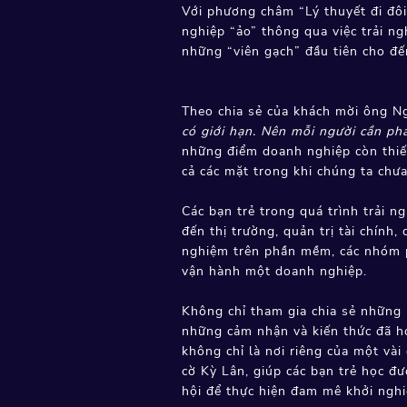
Với phương châm “Lý thuyết đi đôi 
nghiệp “ảo” thông qua việc trải n
những “viên gạch” đầu tiên cho đến
Theo chia sẻ của khách mời ông 
có giới hạn. Nên mỗi người cần ph
những điểm doanh nghiệp còn thiếu
cả các mặt trong khi chúng ta chưa
Các bạn trẻ trong quá trình trải 
đến thị trường, quản trị tài chính
nghiệm trên phần mềm, các nhóm ph
vận hành một doanh nghiệp.
Không chỉ tham gia chia sẻ những k
những cảm nhận và kiến thức đã h
không chỉ là nơi riêng của một và
cờ Kỳ Lân, giúp các bạn trẻ học đ
hội để thực hiện đam mê khởi nghi