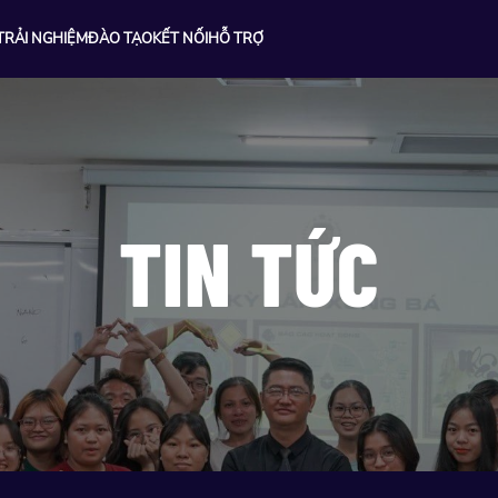
TRẢI NGHIỆM
ĐÀO TẠO
KẾT NỐI
HỖ TRỢ
TIN TỨC