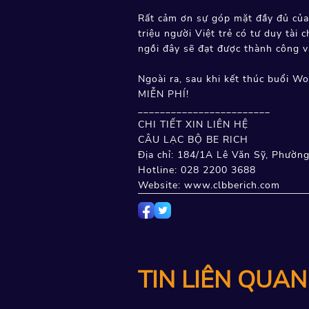
Rất cảm ơn sự góp mặt đầy đủ củ
triệu người Việt trẻ có tư duy tà
ngồi đây sẽ đạt được thành công v
Ngoài ra, sau khi kết thúc buổi W
MIỄN PHÍ!
________________________
CHI TIẾT XIN LIÊN HỆ
CÂU LẠC BỘ BE RICH
Địa chỉ: 184/1A Lê Văn Sỹ, Phườn
Hotline: 028 2200 3688
Website: www.clbberich.com
TIN LIÊN QUAN