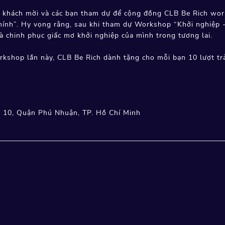
a khách mời và các bạn tham dự để cộng đồng CLB Be Rich wo
i chính”. Hy vọng rằng, sau khi tham dự Workshop “Khởi nghiệp 
à chinh phục giấc mơ khởi nghiệp của mình trong tương lai.
orkshop lần này, CLB Be Rich dành tặng cho mỗi bạn 10 lượt t
g 10, Quận Phú Nhuận, TP. Hồ Chí Minh