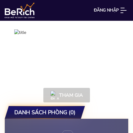
ĐĂNG NHẬP
KHAI MỞ
mô tả
THAM GIA
DANH SÁCH PHÒNG (0)