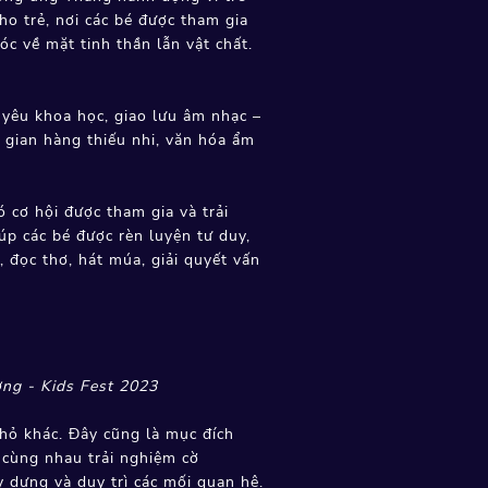
ho trẻ, nơi các bé được tham gia
c về mặt tinh thần lẫn vật chất.
 yêu khoa học, giao lưu âm nhạc –
, gian hàng thiếu nhi, văn hóa ẩm
ó cơ hội được tham gia và trải
iúp các bé được rèn luyện tư duy,
, đọc thơ, hát múa, giải quyết vấn
ơng - Kids Fest 2023
hỏ khác. Đây cũng là mục đích
 cùng nhau trải nghiệm cờ
 dựng và duy trì các mối quan hệ.