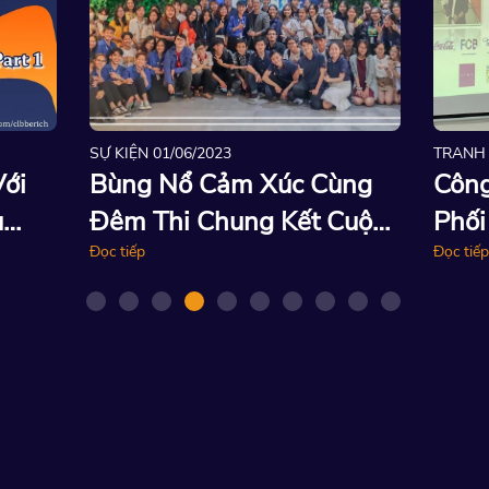
SỰ KIỆN
01/06/2023
TRANH 
ới
Bùng Nổ Cảm Xúc Cùng
Công
u
Đêm Thi Chung Kết Cuộc
Phối
 Tại
Thi Khởi Nghiệp Fire In
Đọc tiếp
Thủy
Đọc tiếp
ds
Heart 2023 - Kỳ Lân Xưng
Động
Bá
Nghi