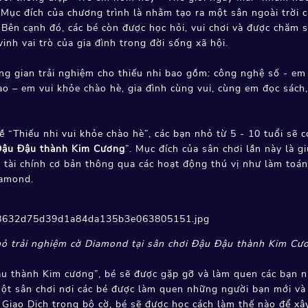
Mục đích của chương trình là nhằm tạo ra một sân ngoài trời c
Bên cạnh đó, các bé còn được học hỏi, vui chơi và được chăm só
inh vai trò của gia đình trong đời sống xã hội.
g gian trải nghiệm cho thiếu nhi bao gồm: công nghệ số - em
ao – em vui khỏe chào hè, gia đình cùng vui, cùng em đọc sách
ề “Thiếu nhi vui khỏe chào hè”, các bạn nhỏ từ 5 - 10 tuổi sẽ c
Đậu Đậu thành Kim Cương
”. Mục đích của sân chơi lần này là g
c tài chính cơ bản thông qua các hoạt động thú vị như làm toán
iamond.
ỏ trải nghiệm cờ Diamond tại sân chơi Đậu Đậu thành Kim Cư
ậu thành Kim cương”, bé sẽ được gặp gỡ và làm quen các bạn n
một sân chơi nơi các bé được làm quen những người bạn mới và
iao Dịch trong bộ cờ, bé sẽ được học cách làm thế nào để xây