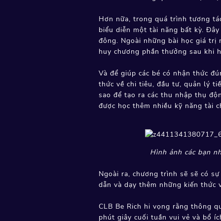
Hơn nữa, trong quá trình tương tá
biểu diễn một tài năng bất kỳ. Đây
đông. Ngoài những bài học giá trị
huy chương phần thưởng sau khi h
Và để giúp các bé có nhận thức đú
thức về chi tiêu, đầu tư, quản lý t
sao để tạo ra các thu nhập thụ độn
được học thêm nhiều kỹ năng tài 
Hình ảnh các bạn nh
Ngoài ra, chương trình sẽ sẽ có sự
dẫn và dạy thêm những kiến thức v
CLB Be Rich hi vọng rằng thông q
phút giây cuối tuần vui vẻ và bổ í