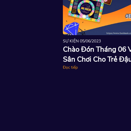
SỰ KIỆN
05/06/2023
 03 Bộ Giáo Cụ
Chào Đón Tháng 06 V
Tư Duy Tài Chính
Sân Chơi Cho Trẻ Đậ
ợng Hàng Đầu
Đậu Thành Kim Cương
Đọc tiếp
i Việt
Lễ Hội Thiếu Nhi - Ki
Fest 2023