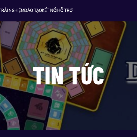
TRẢI NGHIỆM
ĐÀO TẠO
KẾT NỐI
HỖ TRỢ
TIN TỨC