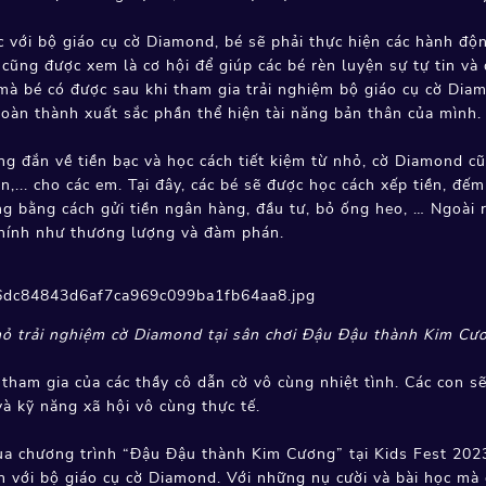
c với bộ giáo cụ cờ Diamond, bé sẽ phải thực hiện các hành độ
 cũng được xem là cơ hội để giúp các bé rèn luyện sự tự tin v
 mà bé có được sau khi tham gia trải nghiệm bộ giáo cụ cờ Di
oàn thành xuất sắc phần thể hiện tài năng bản thân của mình
ng đắn về tiền bạc và học cách tiết kiệm từ nhỏ, cờ Diamond c
iền,... cho các em. Tại đây, các bé sẽ được học cách xếp tiền, đế
g bằng cách gửi tiền ngân hàng, đầu tư, bỏ ống heo, … Ngoài r
chính như thương lượng và đàm phán.
ỏ trải nghiệm cờ Diamond tại sân chơi Đậu Đậu thành Kim Cư
 tham gia của các thầy cô dẫn cờ vô cùng nhiệt tình. Các con 
à kỹ năng xã hội vô cùng thực tế.
ua chương trình “Đậu Đậu thành Kim Cương” tại Kids Fest 2023
ch với bộ giáo cụ cờ Diamond. Với những nụ cười và bài học mà