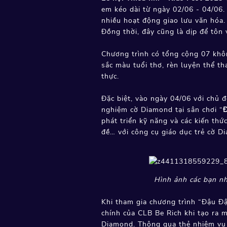
em kéo dài từ ngày 02/06 - 04/06. 
nhiều hoạt động giao lưu văn hóa. 
Đồng thời, đây cũng là dịp để tôn v
Chương trình có tổng cộng 07 khôn
sắc màu tuổi thơ, rèn luyện thể th
thực.
Đặc biệt, vào ngày 04/06 với chủ đ
nghiệm cờ Diamond tại sân chơi “
phát triển kỹ năng và các kiến thứ
đề… với công cụ giáo dục trẻ cờ D
Hình ảnh các bạn nh
Khi tham gia chương trình “Đậu Đ
chính của CLB Be Rich khi tạo ra 
Diamond. Thông qua thẻ nhiệm vụ G